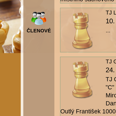
TJ 
10.
...
ČLENOVÉ
TJ G
24.
TJ 
"C"
Mir
Dan
Outlý František 1000