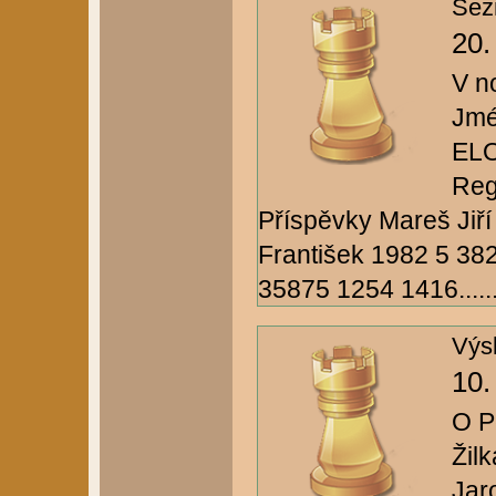
Sez
20.
V n
Jmé
ELO
Reg
Příspěvky Mareš Jiří
František 1982 5 38
35875 1254 1416.....
Výs
10.
O P
Žil
Jar