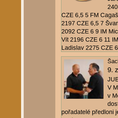
240
CZE 6,5 5 FM Cagaš
2197 CZE 6,5 7 Švan
2092 CZE 6 9 IM Mi
Vít 2196 CZE 6 11 I
Ladislav 2275 CZE 6 1
Šac
9. 
JU
V M
v M
dos
pořadatelé předloni 