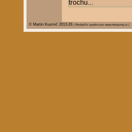
trochu...
© Martin Kusmič 2013-26
| Redakční systém pro www.mbsporty.cz |