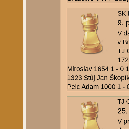
SK B
9. 
V d
v B
TJ 
172
Miroslav 1654 1 - 0 
1323 Stůj Jan Škopí
Pelc Adam 1000 1 - 0 
TJ G
25.
V p