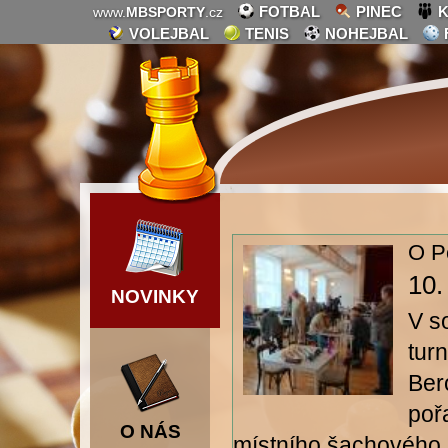
FOTBAL
PINEC
K
www.
MBSPORTY
.cz
VOLEJBAL
TENIS
NOHEJBAL
10.
NOVINKY
V so
tur
Ber
poř
O NÁS
místního šachového k