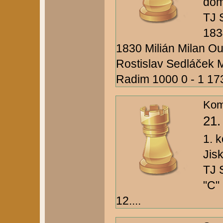
dom
TJ 
183
1830 Milián Milan Ou
Rostislav Sedláček M
Radim 1000 0 - 1 1732
Kom
21.
1. k
Jis
TJ 
"C"
12....