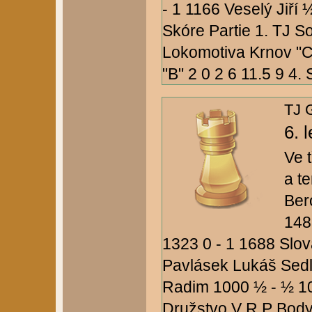
- 1 1166 Veselý Jiří
Skóre Partie 1. TJ So
Lokomotiva Krnov "C
"B" 2 0 2 6 11.5 9 4. S
TJ G
6. 
Ve 
a t
Ber
148
1323 0 - 1 1688 Slo
Pavlásek Lukáš Sedl
Radim 1000 ½ - ½ 10
Družstvo V R P Body S